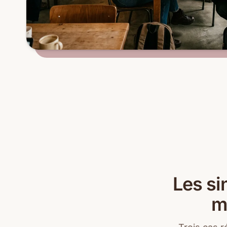
Les si
m