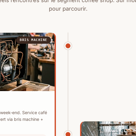
réels rencontrés sur le segment coffee shop. Sur mob
pour parcourir.
BRIS MACHINE
 week-end. Service café
vert via bris machine +