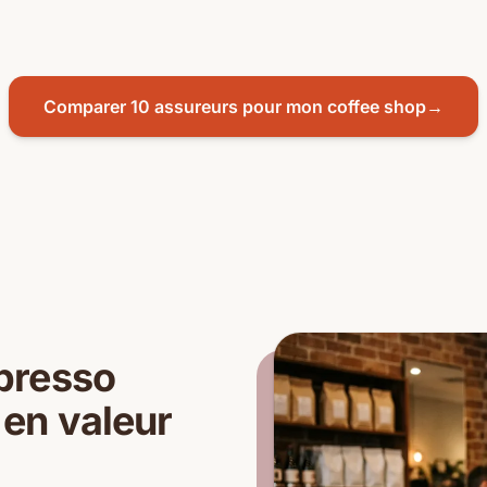
Comparer 10 assureurs pour mon coffee shop
→
presso
 en valeur