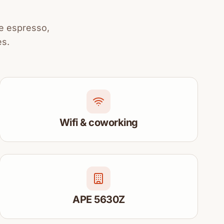
ne espresso,
es.
Wifi & coworking
APE 5630Z