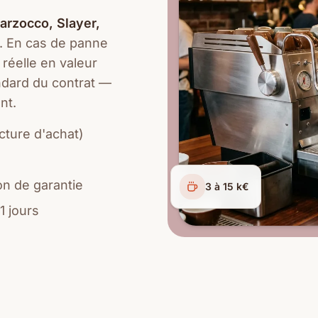
arzocco, Slayer,
. En cas de panne
 réelle en valeur
ndard du contrat —
nt.
cture d'achat)
on de garantie
3 à 15 k€
1 jours