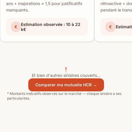
ans + majorations × 1,5 pour justificatifs
rétroactive + do
manquants.
pendant le trans
Estimation observée : 10 à 22
€
€
Estimat
k€
Et bien d'autres sinistres couverts…
Comparer ma mutuelle HCR →
* Montants indicatifs observés sur le marché — chaque sinistre a ses
particularités.