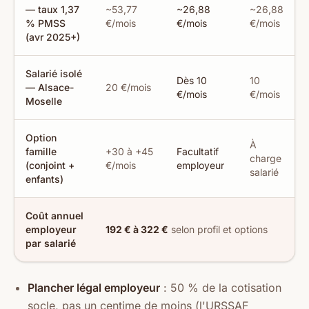
— taux 1,37
~53,77
~26,88
~26,88
% PMSS
€/mois
€/mois
€/mois
(avr 2025+)
Salarié isolé
Dès 10
10
— Alsace-
20 €/mois
€/mois
€/mois
Moselle
Option
À
famille
+30 à +45
Facultatif
charge
(conjoint +
€/mois
employeur
salarié
enfants)
Coût annuel
employeur
192 € à 322 €
selon profil et options
par salarié
Plancher légal employeur
: 50 % de la cotisation
socle, pas un centime de moins (l'URSSAF