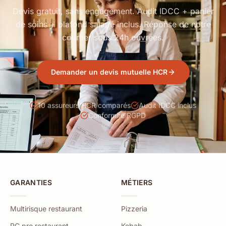
Devis gratuit, sans engagement. Audit IDCC + panier
de soins + plafond salarié inclus. Réponse de notre
courtier sous 24h ouvrées.
Demander un devis mutuelle HCR
10 assureurs HCR comparés
Audit IDCC inclus
Conformité RGPD
GARANTIES
MÉTIERS
Multirisque restaurant
Pizzeria
RC pro restaurant
Kebab