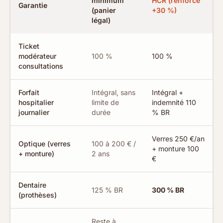
minimum
HCR (renforcé
Garantie
(panier
+30 %)
légal)
Ticket
modérateur
100 %
100 %
consultations
Forfait
Intégral, sans
Intégral +
hospitalier
limite de
indemnité 110
journalier
durée
% BR
Verres 250 €/an
Optique (verres
100 à 200 € /
+ monture 100
+ monture)
2 ans
€
Dentaire
125 % BR
300 % BR
(prothèses)
Reste à