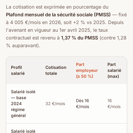
La cotisation est exprimée en pourcentage du
Plafond mensuel de la sécurité sociale (PMSS)
— fixé
à 4 005 €/mois en 2026, soit +2 % vs 2025. Depuis
l'avenant en vigueur au 1er avril 2025, le taux
contractuel est revenu à
1,37 % du PMSS
(contre 1,28
% auparavant).
Part
Part
Profil
Cotisation
employeur
salarié
salarié
totale
(≥ 50 %)
(max)
Salarié isolé
— base
Dès 16
16
2024
32 €/mois
€/mois
€/mois
régime
général
Salarié isolé