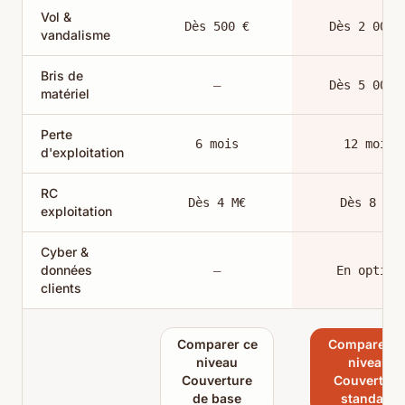
Vol &
Dès 500 €
Dès 2 000 
vandalisme
Bris de
—
Dès 5 000 
matériel
Perte
6 mois
12 mois
d'exploitation
RC
Dès 4 M€
Dès 8 M€
exploitation
Cyber &
données
—
En option
clients
Comparer ce
Comparer c
niveau
niveau
Couverture
Couverture
de base
standard