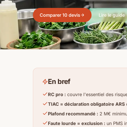
Comparer 10 devis
Lire le guide
En bref
RC pro :
couvre l'essentiel des risque
TIAC = déclaration obligatoire ARS
d
Plafond recommandé :
2 M€ minimum
Faute lourde = exclusion :
un PMS im