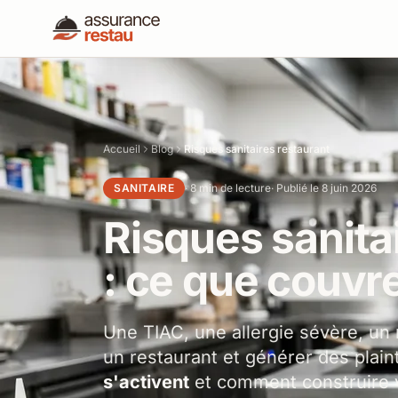
Accueil
Blog
Risques sanitaires restaurant
SANITAIRE
· 8 min de lecture
· Publié le 8 juin 2026
Risques sanita
: ce que couvr
Une TIAC, une allergie sévère, un 
un restaurant et générer des plai
s'activent
et comment construire v