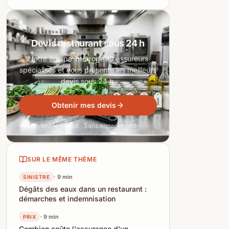
Devis restaurant sous 24 h
Notre équipe interroge 10 assureurs
spécialisés et vous présente les meilleurs
devis sous 24 h.
Obtenir mes devis
100 % gratuit · Sans engagement
SUR LE MÊME THÈME
· 9 min
SINISTRE
Dégâts des eaux dans un restaurant :
démarches et indemnisation
· 9 min
PRIX
Combien coûte l'assurance d'un