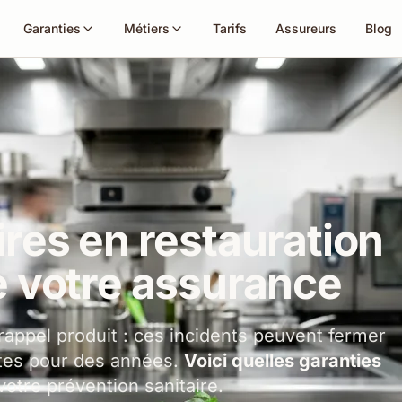
Garanties
Métiers
Tarifs
Assureurs
Blog
ires en restauration
e votre assurance
rappel produit : ces incidents peuvent fermer
ntes pour des années.
Voici quelles garanties
otre prévention sanitaire.