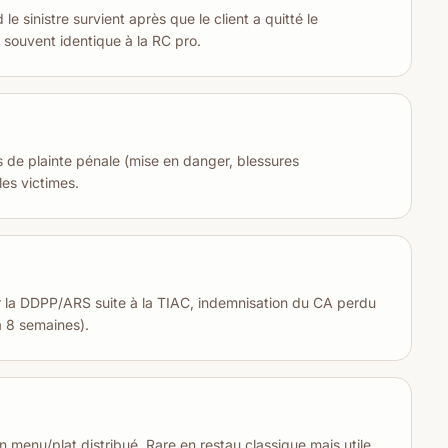
le sinistre survient après que le client a quitté le
d souvent identique à la RC pro.
s de plainte pénale (mise en danger, blessures
les victimes.
r la DDPP/ARS suite à la TIAC, indemnisation du CA perdu
à 8 semaines).
un menu/plat distribué. Rare en restau classique mais utile