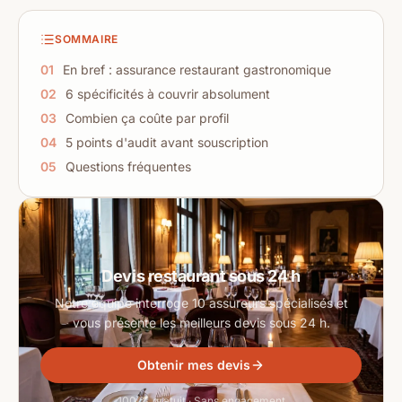
SOMMAIRE
01
En bref : assurance restaurant gastronomique
02
6 spécificités à couvrir absolument
03
Combien ça coûte par profil
04
5 points d'audit avant souscription
05
Questions fréquentes
Devis restaurant sous 24 h
Notre équipe interroge 10 assureurs spécialisés et
vous présente les meilleurs devis sous 24 h.
Obtenir mes devis
100 % gratuit · Sans engagement