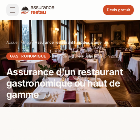
Devis gratuit
Accueil
Blog
Assurance restaurant haut de gamme
GASTRONOMIQUE
· 9 min de lecture
· Publié le 29 juin 2026
Assurance d'un restaurant
gastronomique ou haut de
gamme
Cave à 500 k€, vaisselle Bernardaud, clientèle
internationale, étoile Michelin : un restaurant
gastronomique
n'a pas les mêmes besoins
qu'une brasserie. Voici les 6 spécificités à