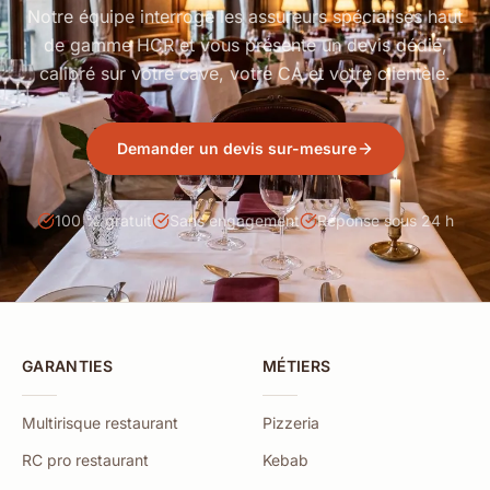
Notre équipe interroge les assureurs spécialisés haut
de gamme HCR et vous présente un devis dédié,
calibré sur votre cave, votre CA et votre clientèle.
Demander un devis sur-mesure
100 % gratuit
Sans engagement
Réponse sous 24 h
GARANTIES
MÉTIERS
Multirisque restaurant
Pizzeria
RC pro restaurant
Kebab