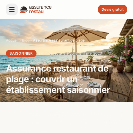
Devis gratuit
Accueil
Blog
Assurance restaurant de plage
SAISONNIER
· 8 min de lecture
· Publié le 11 mai 2026
Assurance restaurant de
plage : couvrir un
établissement saisonnier
Un restaurant de plage n'est pas un restaurant
comme les autres. Activité concentrée sur 4 à
7 mois, exposition tempête, mobilier extérieur
en permanence : voici les
garanties