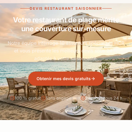
DEVIS RESTAURANT SAISONNIER
Votre restaurant de plage mérite
une couverture sur-mesure
Notre équipe interroge 10 assureurs spécialisés HCR
et vous présente les meilleurs devis sous 24 h,
adaptés à votre saisonnalité.
Obtenir mes devis gratuits
100 % gratuit
Sans engagement
Réponse sous 24 h