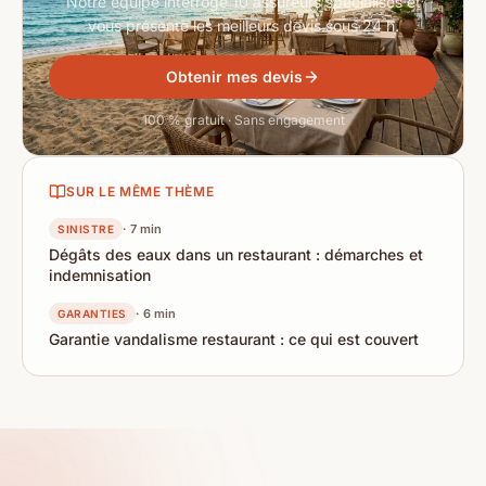
Notre équipe interroge 10 assureurs spécialisés et
vous présente les meilleurs devis sous 24 h.
Obtenir mes devis
100 % gratuit · Sans engagement
SUR LE MÊME THÈME
· 7 min
SINISTRE
Dégâts des eaux dans un restaurant : démarches et
indemnisation
· 6 min
GARANTIES
Garantie vandalisme restaurant : ce qui est couvert