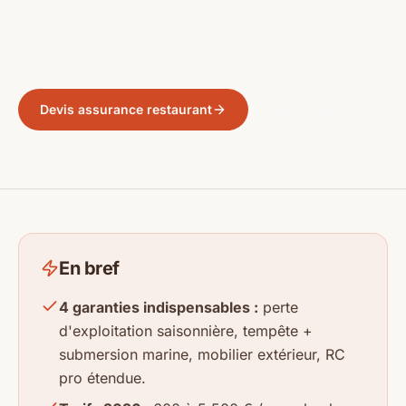
spécifiques
à exiger et les pièges à éviter en
2026.
Devis assurance restaurant
Lire le guide
En bref
4 garanties indispensables :
perte
d'exploitation saisonnière, tempête +
submersion marine, mobilier extérieur, RC
pro étendue.