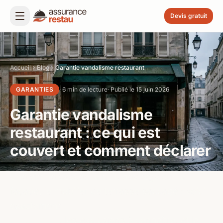
Devis gratuit
Accueil
Blog
Garantie vandalisme restaurant
GARANTIES
· 6 min de lecture
· Publié le 15 juin 2026
Garantie vandalisme
restaurant : ce qui est
couvert et comment déclarer
Une vitrine cassée la nuit, des tags sur la
façade, le mobilier de terrasse saccagé : voici
exactement
ce que couvre la garantie
vandalisme
, les exclusions à connaître, et la