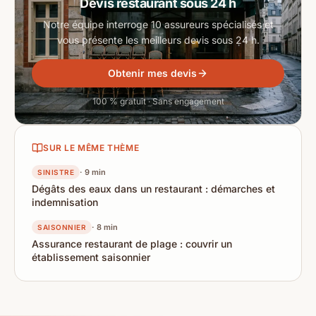
Devis restaurant sous 24 h
Notre équipe interroge 10 assureurs spécialisés et
vous présente les meilleurs devis sous 24 h.
Obtenir mes devis
100 % gratuit · Sans engagement
SUR LE MÊME THÈME
· 9 min
SINISTRE
Dégâts des eaux dans un restaurant : démarches et
indemnisation
· 8 min
SAISONNIER
Assurance restaurant de plage : couvrir un
établissement saisonnier